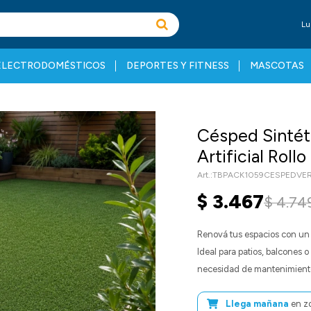
Lu
ELECTRODOMÉSTICOS
DEPORTES Y FITNESS
MASCOTAS
Césped Sintét
Artificial Roll
TBPACK1059CESPEDVE
$
3.467
$
4.74
Renová tus espacios con un 
Ideal para patios, balcones o 
necesidad de mantenimient
Llega mañana
en z