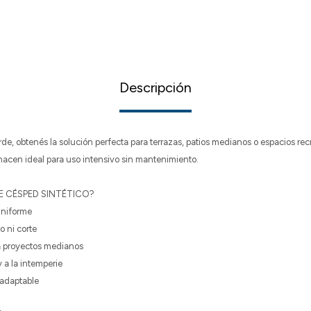
Descripción
de, obtenés la solución perfecta para terrazas, patios medianos o espacios rec
o hacen ideal para uso intensivo sin mantenimiento.
E CÉSPED SINTÉTICO?
uniforme
o ni corte
a proyectos medianos
y a la intemperie
 adaptable