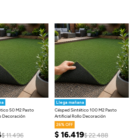
na
Llega mañana
tico 50 M2 Pasto
Césped Sintético 100 M2 Pasto
llo Decoración
Artificial Rollo Decoración
26
4
$
16.419
$
11.496
$
22.488