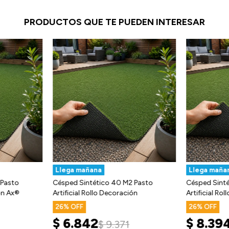
PRODUCTOS QUE TE PUEDEN INTERESAR
Llega mañana
Llega maña
 Pasto
Césped Sintético 40 M2 Pasto
Césped Sinté
ión Ax®
Artificial Rollo Decoración
Artificial Ro
26
26
$
6.842
$
8.39
$
9.371