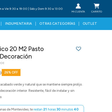
n a Vie 9:30 a 19:00 | Sáb y Dom 9:30 a 13:00
INDUMENTARIA
OTRAS CATEGORÍAS
OUTLET
ico 20 M2 Pasto
o Decoración
RDE
9
26
acabado verde y natural que se mantiene siempre prolijo.
decoración interior. Resistente, fácil de instalar y sin
o.
onas de Montevideo, te
restan
21
horas
30
minutos
39