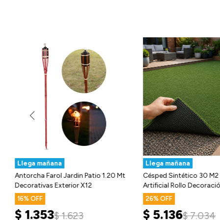
Llega mañana
Llega mañana
Antorcha Farol Jardin Patio 1.20 Mt
Césped Sintético 30 M2
Decorativas Exterior X12
Artificial Rollo Decorac
16
26
$
1.353
$
5.136
$
1.623
$
7.034