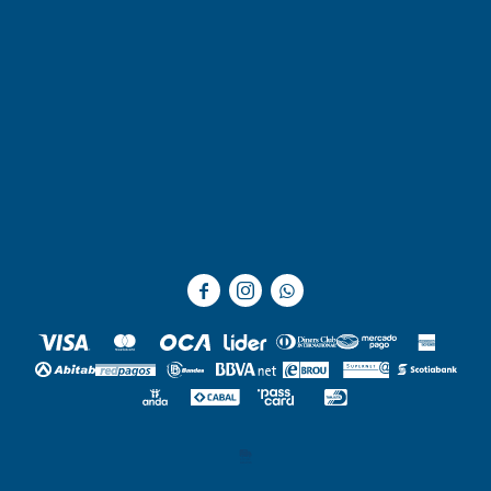


