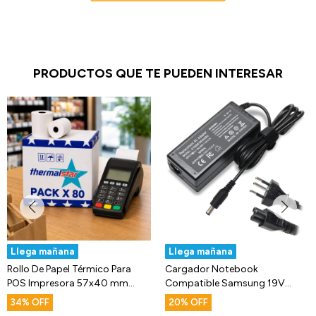
PRODUCTOS QUE TE PUEDEN INTERESAR
Llega mañana
Llega mañana
Rollo De Papel Térmico Para
Cargador Notebook
POS Impresora 57x40 mm
Compatible Samsung 19V
Pack X80
3.16a 60w 5.5x3.0
34
20