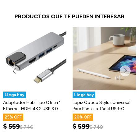
PRODUCTOS QUE TE PUEDEN INTERESAR
Llega hoy
Llega hoy
Adaptador Hub Tipo C 5 en 1
Lapiz Óptico Stylus Universal
Ethernet HDMI 4K 2 USB 3.0
Para Pantalla Táctil USB-C
Mac
25
20
$
559
$
599
$
746
$
749