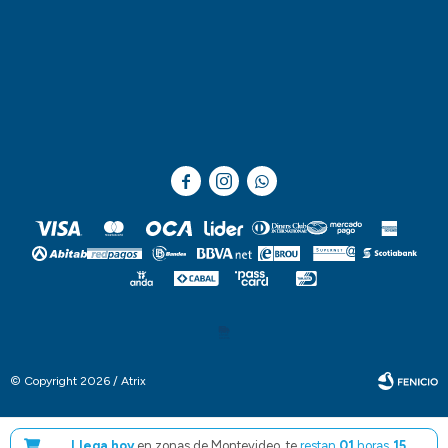



© Copyright 2026 / Atrix
Llega hoy
en zonas de Montevideo, te
restan
01
horas
15