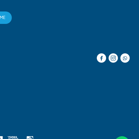
RME


