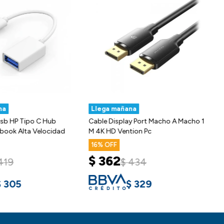
na
Llega mañana
sb HP Tipo C Hub
Cable Display Port Macho A Macho 1
book Alta Velocidad
M 4K HD Vention Pc
16
$
362
419
$
434
$
305
$
329