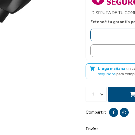
¡DISFRUTÁ DE TU COM
Extendé tu garantía p
Llega mañana
en z
segundos
para compr
1


Envíos