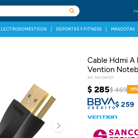
Lu
ELECTRODOMÉSTICOS
DEPORTES Y FITNESS
MASCOTAS
Cable Hdmi A 
Vention Note
TBCOM727
$
285
$
469
39
$
259