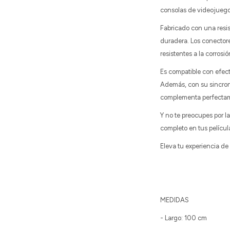
consolas de videojuegos
Fabricado con una resi
duradera. Los conector
resistentes a la corros
Es compatible con efec
Además, con su sincroni
complementa perfectam
Y no te preocupes por l
completo en tus películ
Eleva tu experiencia de
MEDIDAS
- Largo: 100 cm