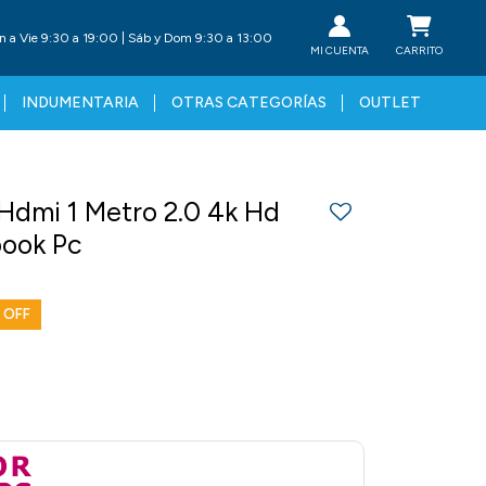
n a Vie 9:30 a 19:00 | Sáb y Dom 9:30 a 13:00
INDUMENTARIA
OTRAS CATEGORÍAS
OUTLET
Hdmi 1 Metro 2.0 4k Hd
book Pc