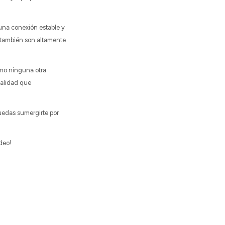
una conexión estable y
 también son altamente
mo ninguna otra.
calidad que
puedas sumergirte por
deo!