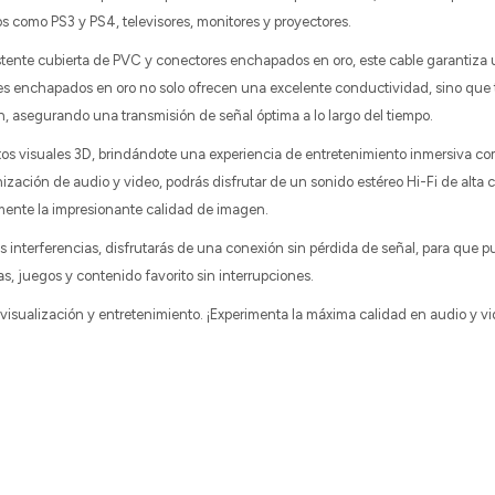
 como PS3 y PS4, televisores, monitores y proyectores.
stente cubierta de PVC y conectores enchapados en oro, este cable garantiza 
es enchapados en oro no solo ofrecen una excelente conductividad, sino que
ión, asegurando una transmisión de señal óptima a lo largo del tiempo.
tos visuales 3D, brindándote una experiencia de entretenimiento inmersiva co
zación de audio y video, podrás disfrutar de un sonido estéreo Hi-Fi de alta 
ente la impresionante calidad de imagen.
as interferencias, disfrutarás de una conexión sin pérdida de señal, para que 
as, juegos y contenido favorito sin interrupciones.
 visualización y entretenimiento. ¡Experimenta la máxima calidad en audio y vi