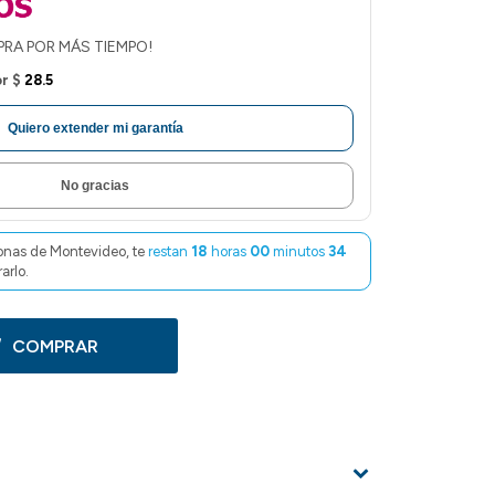
PRA POR MÁS TIEMPO!
or
$
28.5
Quiero extender mi garantía
No gracias
onas de Montevideo, te
restan
18
horas
00
minutos
33
arlo.
COMPRAR