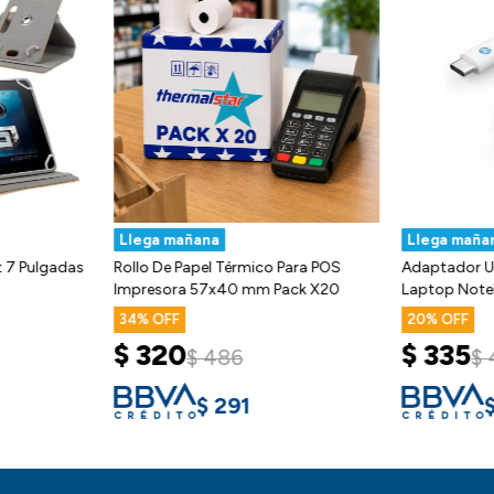
Llega mañana
Llega maña
t 7 Pulgadas
Rollo De Papel Térmico Para POS
Adaptador U
Impresora 57x40 mm Pack X20
Laptop Note
34
20
$
320
$
335
$
486
$
$
291