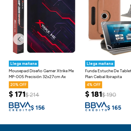
Llega mañana
Llega mañana
Mousepad Diseño Gamer Xtrike Me
Funda Estuche De Table
MP-005 Precisión 32x27cm Ax
Plan Ceibal Ibirapita
20
4
$
171
$
181
$
214
$
190
$
156
$
165