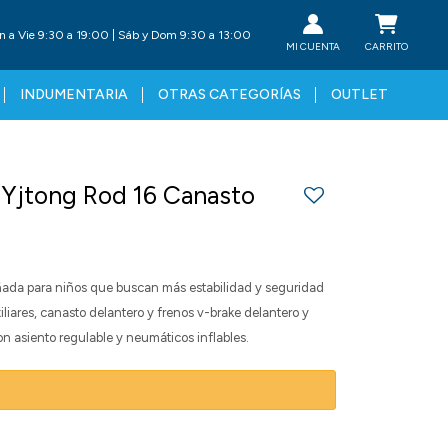
n a Vie 9:30 a 19:00 | Sáb y Dom 9:30 a 13:00
INDUMENTARIA
OTRAS CATEGORÍAS
OUTLET
il Yjtong Rod 16 Canasto
señada para niños que buscan más estabilidad y seguridad
xiliares, canasto delantero y frenos v-brake delantero y
on asiento regulable y neumáticos inflables.