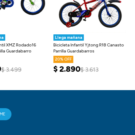
na
Llega mañana
fantil XMZ Rodado16
Bicicleta Infantil Yjtong R18 Canasto
illa Guardabarro
Parrilla Guardabarros
20
9
$
2.890
$
3.499
$
3.613
RME