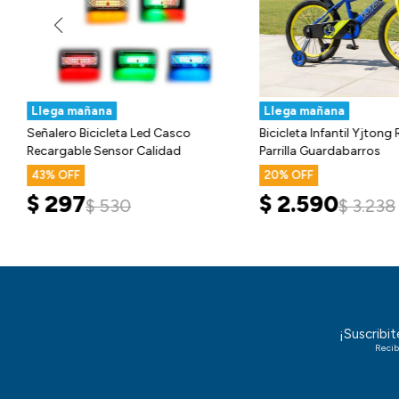
Llega mañana
Llega mañana
Señalero Bicicleta Led Casco
Bicicleta Infantil Yjton
Recargable Sensor Calidad
Parrilla Guardabarros
43
20
$
297
$
2.590
$
530
$
3.238
¡Suscribi
Recib