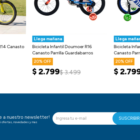
Llega mañana
Llega maña
g R14 Canasto
Bicicleta Infantil Doumoer R16
Bicicleta In
Canasto Parrilla Guardabarros
Canasto Parr
20
20
$
2.799
$
2.79
$
3.499
te a nuestro newsletter!
SUSCRIBI
i ofertas, novedades y mas