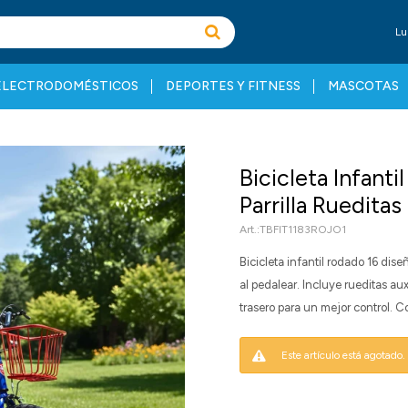
Lu
ELECTRODOMÉSTICOS
DEPORTES Y FITNESS
MASCOTAS
Bicicleta Infant
Parrilla Rueditas
TBFIT1183ROJO1
Bicicleta infantil rodado 16 di
al pedalear. Incluye rueditas au
trasero para un mejor control. C
Este artículo está agotado.