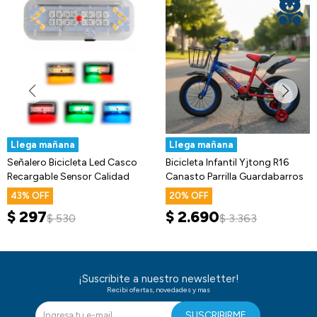
Llega mañana
Llega mañana
Señalero Bicicleta Led Casco
Bicicleta Infantil Yjtong R16
Recargable Sensor Calidad
Canasto Parrilla Guardabarros
43
20
$
297
$
2.690
$
530
$
3.363
¡Suscribite a nuestro newsletter!
Recibi ofertas, novedades y mas
SUSCRIBIRME