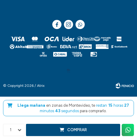



© Copyright 2026 / Atrix
Llega mañana
en zonas de Montevideo, te
restan
15
horas
27
minutos
42
segundos
para comprarlo.
Fenicio
1
COMPRAR