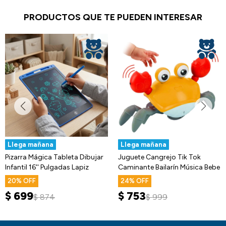
PRODUCTOS QUE TE PUEDEN INTERESAR
Llega mañana
Llega mañana
Pizarra Mágica Tableta Dibujar
Juguete Cangrejo Tik Tok
Infantil 16'' Pulgadas Lapiz
Caminante Bailarín Música Bebe
20
24
$
699
$
753
$
874
$
999