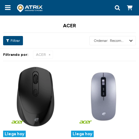

ACER
Recomendados
Filtrando por:
ACER
Llega hoy
Llega hoy