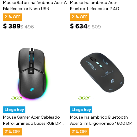
Mouse Ratón Inalámbrico Acer A
Mouse Inalambrico Acer
Pila Receptor Nano USB
Bluetooth Receptor 2.4G
Recargable
21
21
$
389
$
634
$
496
$
809
Llega hoy
Llega hoy
Mouse Gamer Acer Cableado
Mouse Inalámbrico Bluetooth
Retroiluminado Luces RGB DPI
Acer Slim Ergonomico 1600 DPI
7200
21
21