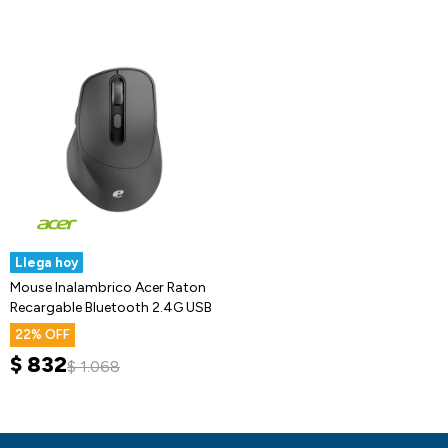
Llega hoy
Mouse Inalambrico Acer Raton
Recargable Bluetooth 2.4G USB
22
$
832
$
1.068