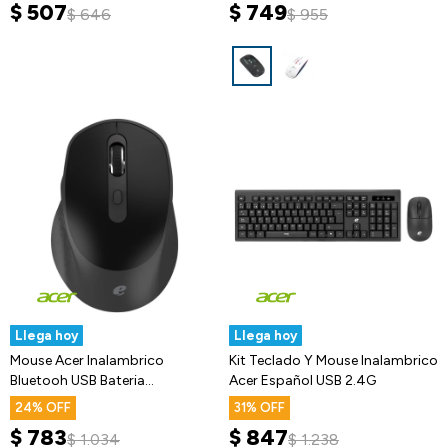
$
507
$
749
$
646
$
955
Llega hoy
Llega hoy
Mouse Acer Inalambrico
Kit Teclado Y Mouse Inalambrico
Bluetooh USB Bateria
Acer Español USB 2.4G
Recargable
24
31
$
783
$
847
$
1.034
$
1.238