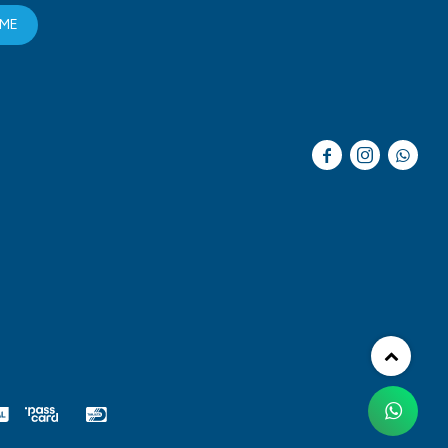
RME


