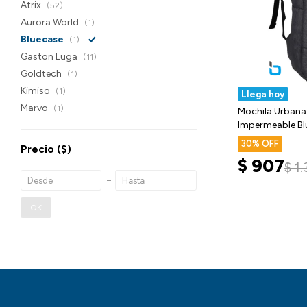
Atrix
(52)
Aurora World
(1)
Bluecase
(1)
Gaston Luga
(11)
Goldtech
(1)
Kimiso
(1)
Llega hoy
Marvo
(1)
Mochila Urbana
Impermeable Bl
30
Precio
($)
$
907
$
1
OK