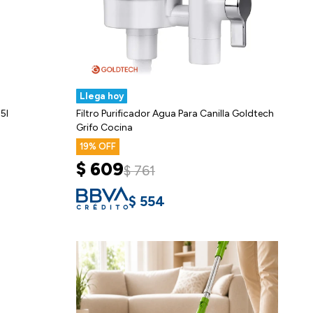
Llega hoy
5l
Filtro Purificador Agua Para Canilla Goldtech
Grifo Cocina
19
$
609
$
761
$
554