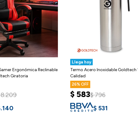
Llega hoy
o Gamer Ergonómica Reclinable
Termo Acero Inoxidable Goldtech 1
tech Giratoria
Calidad
26
$
583
8.209
$
796
6.140
$
531