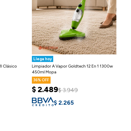
Llega hoy
l Clásico
Limpiador A Vapor Goldtech 12 En 1 1300w
450ml Mopa
36
$
2.489
$
3.949
$
2.265