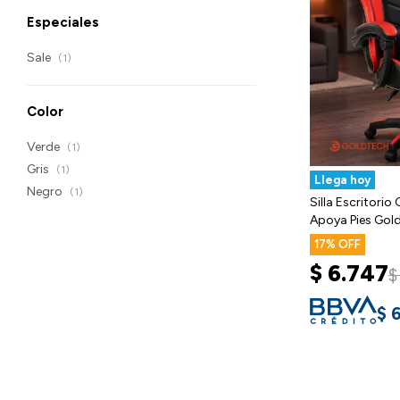
Especiales
Sale
(1)
Color
Verde
(1)
Gris
(1)
Llega hoy
Negro
(1)
Silla Escritori
Apoya Pies Gold
17
$
6.747
$
$