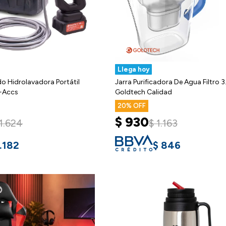
Llega hoy
do Hidrolavadora Portátil
Jarra Purificadora De Agua Filtro 3.
+Accs
Goldtech Calidad
20
$
930
1.624
$
1.163
.182
$
846