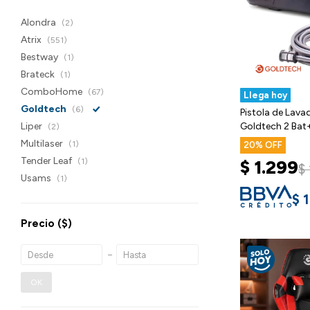
Alondra
(2)
Atrix
(551)
Bestway
(1)
Brateck
(1)
ComboHome
(67)
Llega hoy
Goldtech
(6)
Pistola de Lava
Liper
Goldtech 2 Bat
(2)
Multilaser
(1)
20
Tender Leaf
(1)
$
1.299
$
Usams
(1)
$
1
Precio
($)
OK