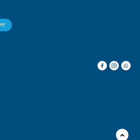
RME


