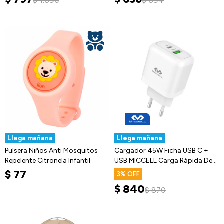
$
1.690
$
694
Llega mañana
Llega mañana
Pulsera Niños Anti Mosquitos
Cargador 45W Ficha USB C +
Repelente Citronela Infantil
USB MICCELL Carga Rápida De
Pared
$
77
3
$
840
$
870