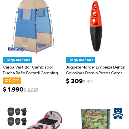
Llega mañana
Llega mañana
Carpa Vestidor Cambiador
Juguete Morder Limpieza Dental
Ducha Baño Portatil Camping
Golosinas Premio Perros Gatos
Bestway
$
309
10
$
311
$
1.990
$
2.225