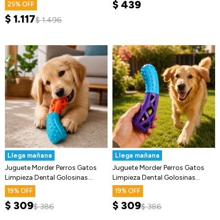
Interactivo
Sarro
$
439
25
$
1.117
$
1.496
Llega mañana
Llega mañana
Juguete Morder Perros Gatos
Juguete Morder Perros Gatos
Limpieza Dental Golosinas
Limpieza Dental Golosinas
Premio
Premio
19
19
$
309
$
309
$
386
$
386