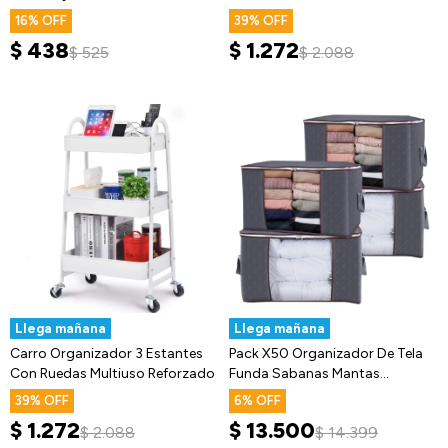
16
39
$
438
$
1.272
$
525
$
2.088
Llega mañana
Llega mañana
Carro Organizador 3 Estantes
Pack X50 Organizador De Tela
Con Ruedas Multiuso Reforzado
Funda Sabanas Mantas
Acolchados
39
6
$
1.272
$
13.500
$
2.088
$
14.399