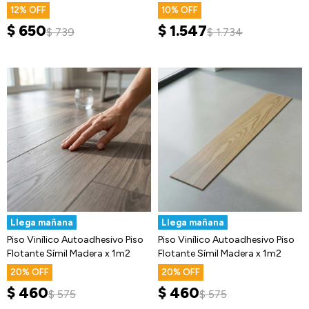
Hipoalergénica
12
10
$
650
$
1.547
$
739
$
1.734
Llega mañana
Llega mañana
Piso Vinílico Autoadhesivo Piso
Piso Vinílico Autoadhesivo Piso
Flotante Símil Madera x 1m2
Flotante Símil Madera x 1m2
20
20
$
460
$
460
$
575
$
575