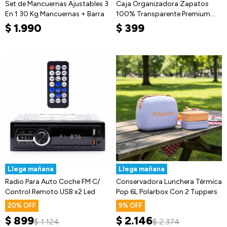
Set de Mancuernas Ajustables 3
Caja Organizadora Zapatos
En 1 30 Kg Mancuernas + Barra
100% Transparente Premium
Acrilico
$
1.990
$
399
Llega mañana
Llega mañana
Radio Para Auto Coche FM C/
Conservadora Lunchera Térmica
Control Remoto USB x2 Led
Pop 6L Polarbox Con 2 Tuppers
20
9
$
899
$
2.146
$
1.124
$
2.374