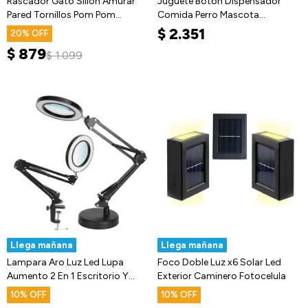
Rascador Gato Sillon Amurar
Juguete Boton Dispensador
Pared Tornillos Pom Pom
Comida Perro Mascota
Juguete
Interactivo
$
2.351
20
$
879
$
1.099
Llega mañana
Llega mañana
Lampara Aro Luz Led Lupa
Foco Doble Luz x6 Solar Led
Aumento 2 En 1 Escritorio Y
Exterior Caminero Fotocelula
Morsa
10
10