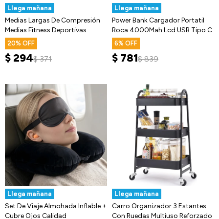
Llega mañana
Llega mañana
Medias Largas De Compresión
Power Bank Cargador Portatil
Medias Fitness Deportivas
Roca 4000Mah Lcd USB Tipo C
20
6
$
294
$
781
$
371
$
839
Llega mañana
Llega mañana
Set De Viaje Almohada Inflable +
Carro Organizador 3 Estantes
Cubre Ojos Calidad
Con Ruedas Multiuso Reforzado