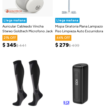
Llega mañana
Llega mañana
Auricular Cableado Vincha
Mopa Giratoria Plana Lampazo
Stereo Goldtech Microfono Jack
Piso Limpieza Auto Escurridora
21
44
$
345
$
279
$
441
$
499