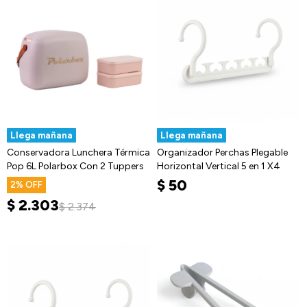
Llega mañana
Llega mañana
Conservadora Lunchera Térmica
Organizador Perchas Plegable
Pop 6L Polarbox Con 2 Tuppers
Horizontal Vertical 5 en 1 X4
$
50
2
$
2.303
$
2.374