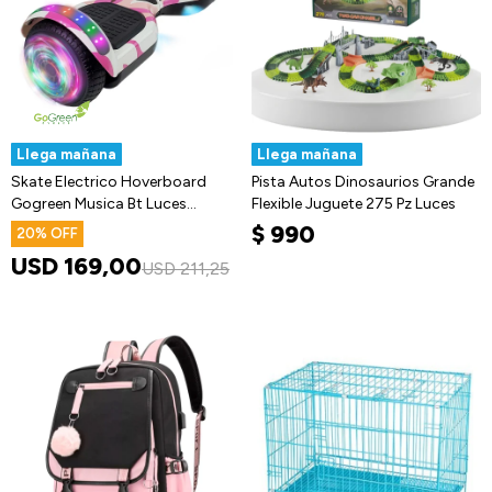
Llega mañana
Llega mañana
Skate Electrico Hoverboard
Pista Autos Dinosaurios Grande
Gogreen Musica Bt Luces
Flexible Juguete 275 Pz Luces
Patineta
$
990
20
USD
169,00
USD
211,25