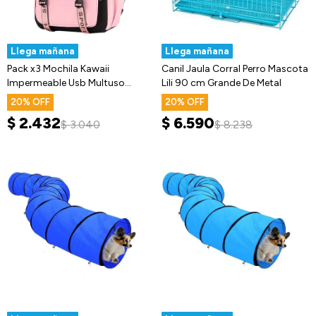
Llega mañana
Llega mañana
Pack x3 Mochila Kawaii
Canil Jaula Corral Perro Mascota
Impermeable Usb Multuso
Lili 90 cm Grande De Metal
Resistente
20
20
$
2.432
$
6.590
$
3.040
$
8.238