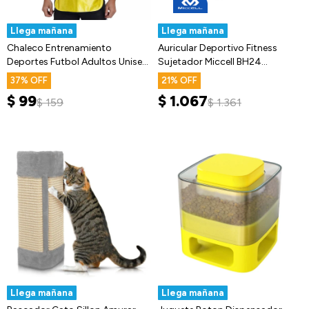
Llega mañana
Llega mañana
Chaleco Entrenamiento
Auricular Deportivo Fitness
Deportes Futbol Adultos Unisex
Sujetador Miccell BH24
Fitness
Bluetooth
37
21
$
99
$
1.067
$
159
$
1.361
Llega mañana
Llega mañana