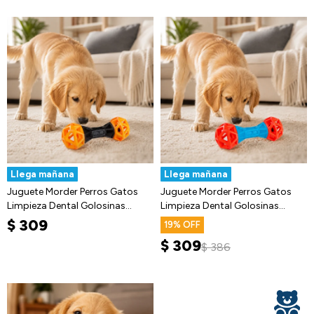
Llega mañana
Llega mañana
Juguete Morder Perros Gatos
Juguete Morder Perros Gatos
Limpieza Dental Golosinas
Limpieza Dental Golosinas
Premio
Premio
$
309
19
$
309
$
386