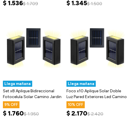
$
1.536
$
1.345
$
1.709
$
1.500
Llega mañana
Llega mañana
Set x8 Aplique Bidireccional
Foco x10 Aplique Solar Doble
Fotocelula Solar Camino Jardin
Luz Pared Exteriores Led Camino
9
10
$
1.760
$
2.170
$
1.950
$
2.420