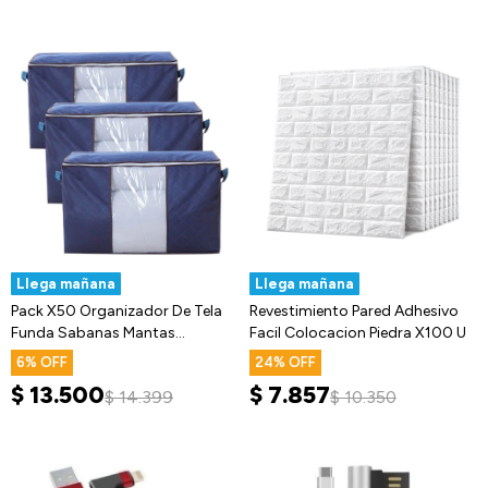
Llega mañana
Llega mañana
Pack X50 Organizador De Tela
Revestimiento Pared Adhesivo
Funda Sabanas Mantas
Facil Colocacion Piedra X100 U
Acolchados
6
24
$
13.500
$
7.857
$
14.399
$
10.350