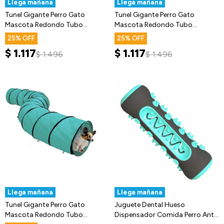
Llega mañana
Llega mañana
Tunel Gigante Perro Gato
Tunel Gigante Perro Gato
Mascota Redondo Tubo
Mascota Redondo Tubo
Interactivo
Interactivo
25
25
$
1.117
$
1.117
$
1.496
$
1.496
Llega mañana
Llega mañana
Tunel Gigante Perro Gato
Juguete Dental Hueso
Mascota Redondo Tubo
Dispensador Comida Perro Anti