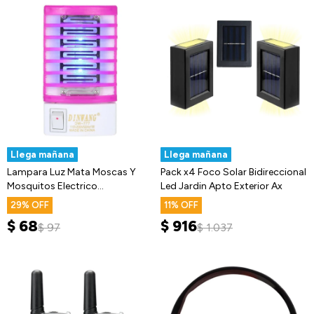
Llega mañana
Llega mañana
Lampara Luz Mata Moscas Y
Pack x4 Foco Solar Bidireccional
Mosquitos Electrico
Led Jardin Apto Exterior Ax
Insectocutor
29
11
$
68
$
916
$
97
$
1.037