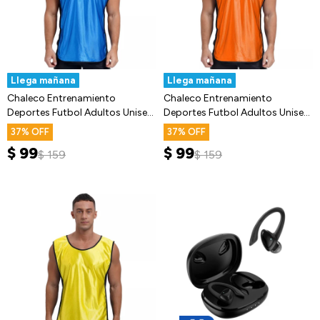
Llega mañana
Llega mañana
Chaleco Entrenamiento
Chaleco Entrenamiento
Deportes Futbol Adultos Unisex
Deportes Futbol Adultos Unisex
Fitness
Fitness
37
37
$
99
$
99
$
159
$
159