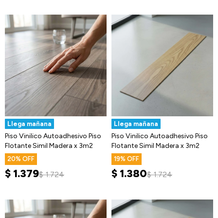
Llega mañana
Llega mañana
Piso Vinilico Autoadhesivo Piso
Piso Vinilico Autoadhesivo Piso
Flotante Simil Madera x 3m2
Flotante Simil Madera x 3m2
20
19
$
1.379
$
1.380
$
1.724
$
1.724