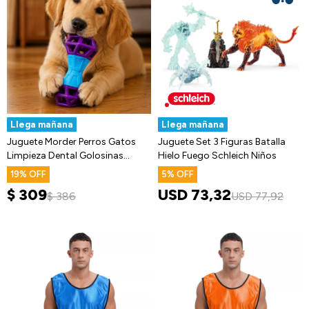
Llega mañana
Llega mañana
Juguete Morder Perros Gatos
Juguete Set 3 Figuras Batalla
Limpieza Dental Golosinas
Hielo Fuego Schleich Niños
Premio
19
5
$
309
USD
73,32
$
386
USD
77,92