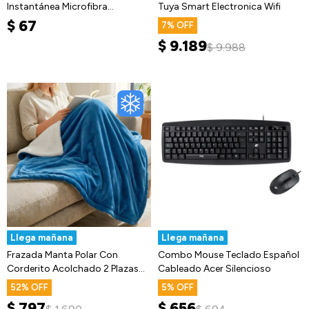
Instantánea Microfibra
Tuya Smart Electronica Wifi
90×30cm
$
67
7
$
9.189
$
9.988
Llega mañana
Llega mañana
Frazada Manta Polar Con
Combo Mouse Teclado Español
Corderito Acolchado 2 Plazas
Cableado Acer Silencioso
230x200
52
5
$
797
$
656