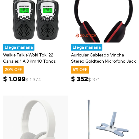
Llega mañana
Llega mañana
Walkie Talkie Woki Toki 22
Auricular Cableado Vincha
Canales 1 A 3 Km 10 Tonos
Stereo Goldtech Microfono Jack
20
5
$
1.099
$
352
$
1.374
$
371