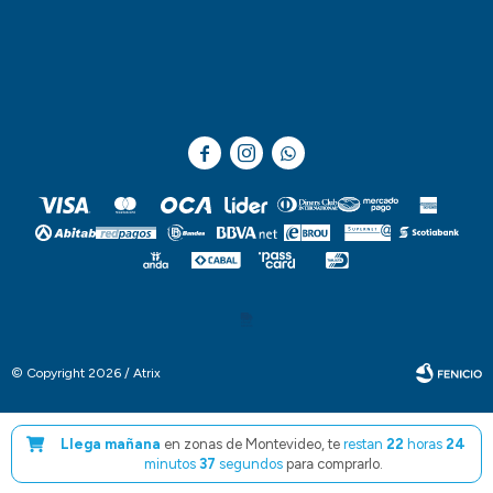



© Copyright 2026 / Atrix
Llega mañana
en zonas de Montevideo, te
restan
22
horas
24
minutos
37
segundos
para comprarlo.