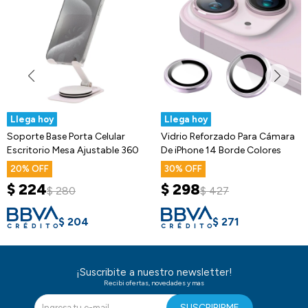
Llega hoy
Llega hoy
Soporte Base Porta Celular
Vidrio Reforzado Para Cámara
Escritorio Mesa Ajustable 360
De iPhone 14 Borde Colores
20
30
$
224
$
298
$
280
$
427
$
204
$
271
¡Suscribite a nuestro newsletter!
Recibi ofertas, novedades y mas
SUSCRIBIRME