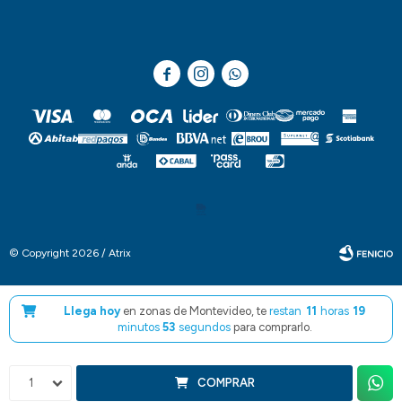



© Copyright 2026 / Atrix
Llega hoy
en zonas de Montevideo, te
restan
11
horas
19
minutos
52
segundos
para comprarlo.
Fenicio
1
COMPRAR