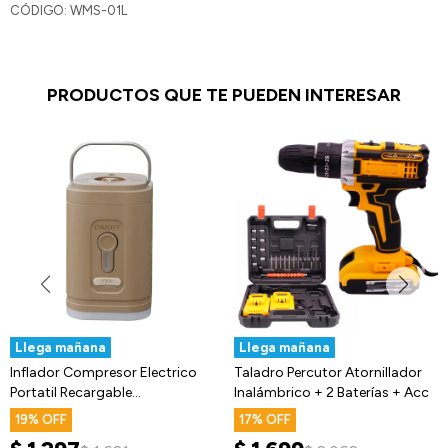
CÓDIGO: WMS-01L
PRODUCTOS QUE TE PUEDEN INTERESAR
Llega mañana
Llega mañana
Inflador Compresor Electrico
Taladro Percutor Atornillador
Portatil Recargable
Inalámbrico + 2 Baterías + Acc
+Accesorios
19
17