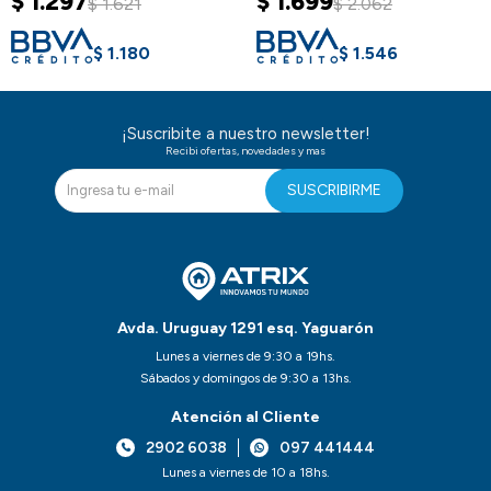
$
1.297
$
1.699
$
1.621
$
2.062
$
1.180
$
1.546
¡Suscribite a nuestro newsletter!
Recibi ofertas, novedades y mas
SUSCRIBIRME
Avda. Uruguay 1291 esq. Yaguarón
Lunes a viernes de 9:30 a 19hs.
Sábados y domingos de 9:30 a 13hs.
Atención al Cliente
2902 6038
097 441444
Lunes a viernes de 10 a 18hs.