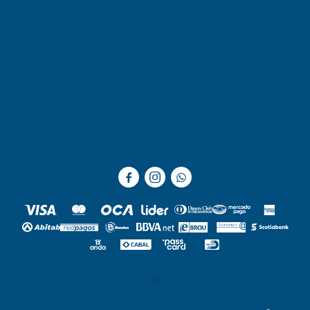


