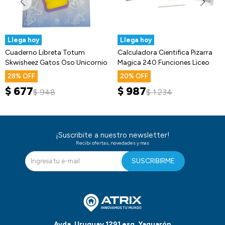
Llega hoy
Llega hoy
Cuaderno Libreta Totum
Calculadora Cientifica Pizarra
Skwisheez Gatos Oso Unicornio
Magica 240 Funciones Liceo
28
20
$
677
$
987
$
948
$
1.234
¡Suscribite a nuestro newsletter!
Recibi ofertas, novedades y mas
SUSCRIBIRME
Avda. Uruguay 1291 esq. Yaguarón