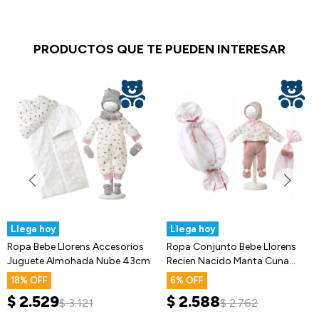
PRODUCTOS QUE TE PUEDEN INTERESAR
Llega hoy
Llega hoy
Ropa Bebe Llorens Accesorios
Ropa Conjunto Bebe Llorens
Juguete Almohada Nube 43cm
Recien Nacido Manta Cuna
40cm
18
6
$
2.529
$
2.588
$
3.121
$
2.762