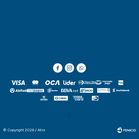



© Copyright 2026 / Atrix