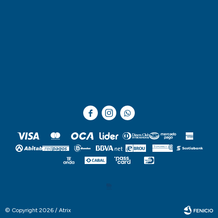



© Copyright 2026 / Atrix