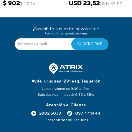
$
902
USD
23,52
$
1.204
USD
33,60
¡Suscribite a nuestro newsletter!
Recibi ofertas, novedades y mas
SUSCRIBIRME
Avda. Uruguay 1291 esq. Yaguarón
Lunes a viernes de 9:30 a 19hs.
Sábados y domingos de 9:30 a 13hs.
Atención al Cliente
2902 6038
097 441444
Lunes a viernes de 10 a 18hs.