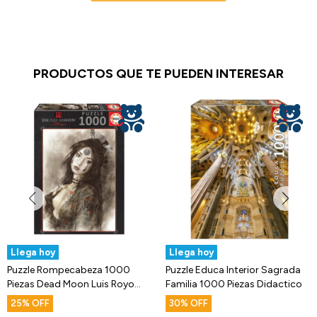
PRODUCTOS QUE TE PUEDEN INTERESAR
Llega hoy
Llega hoy
Puzzle Rompecabeza 1000
Puzzle Educa Interior Sagrada
Piezas Dead Moon Luis Royo
Familia 1000 Piezas Didactico
Educa
25
30