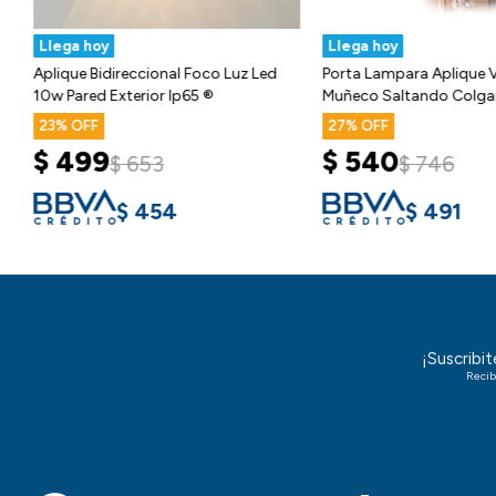
Llega hoy
Llega hoy
Aplique Bidireccional Foco Luz Led
Porta Lampara Aplique 
10w Pared Exterior Ip65 ®
Muñeco Saltando Colga
23
27
$
499
$
540
$
653
$
746
$
454
$
491
¡Suscribi
Recib