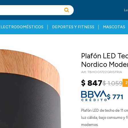
Lu
ELECTRODOMÉSTICOS
DEPORTES Y FITNESS
MASCOTAS
Plafón LED Te
Nordico Moder
TBHOG1722GRISFRIA
$
847
$
1.059
2
$
771
Plafón LED de techo de 11 c
luz cálida, bajo consumo y 
modernos.