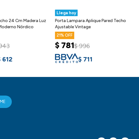
Llega hoy
Techo 24 Cm Madera Luz
Porta Lampara Aplique Pared Techo
Moderno Nórdico
Ajustable Vintage
21
$
781
943
$
996
$
612
$
711
RME