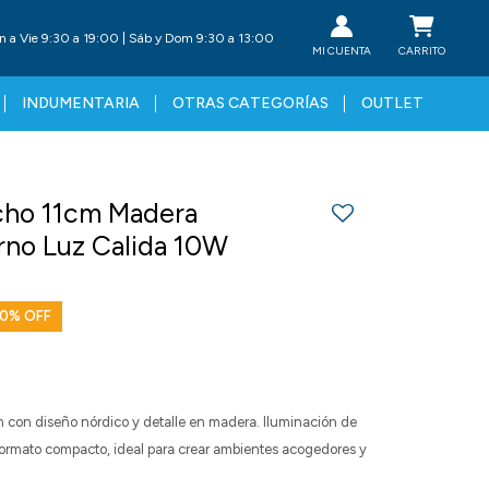
n a Vie 9:30 a 19:00 | Sáb y Dom 9:30 a 13:00
INDUMENTARIA
OTRAS CATEGORÍAS
OUTLET
cho 11cm Madera
no Luz Calida 10W
0
m con diseño nórdico y detalle en madera. Iluminación de
formato compacto, ideal para crear ambientes acogedores y