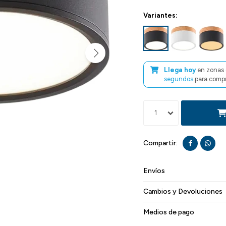
Variantes:
Llega hoy
en zonas 
segundos
para compr
1


Envíos
Cambios y Devoluciones
Medios de pago