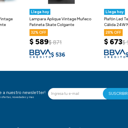
Llega hoy
Llega hoy
Vintage
Lampara Aplique Vintage Muñeco
Plafón Led 
nte
Patineta Skate Colgante
Cálida 24W 
32
28
$
589
$
673
$
871
$
$
536
te a nuestro newsletter!
SUSCRIBI
i ofertas, novedades y mas