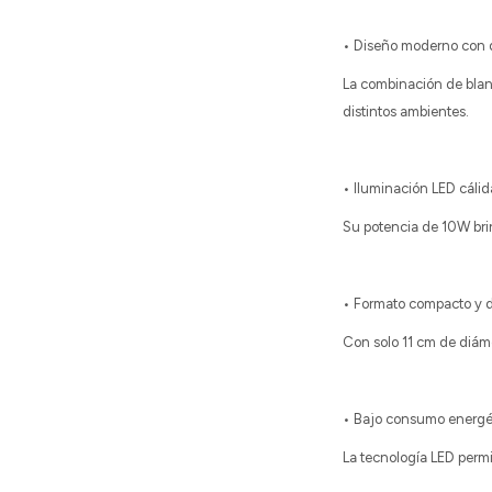
• Diseño moderno con 
La combinación de blanc
distintos ambientes.
• Iluminación LED cálid
Su potencia de 10W brin
• Formato compacto y d
Con solo 11 cm de diáme
• Bajo consumo energé
La tecnología LED permi