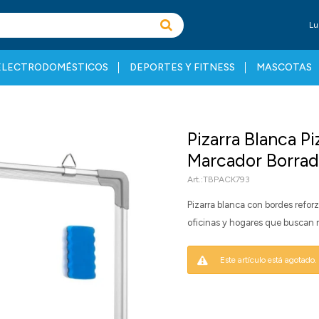
Lu
ELECTRODOMÉSTICOS
DEPORTES Y FITNESS
MASCOTAS
Pizarra Blanca P
Marcador Borra
TBPACK793
Pizarra blanca con bordes reforza
oficinas y hogares que buscan 
Este artículo está agotado.