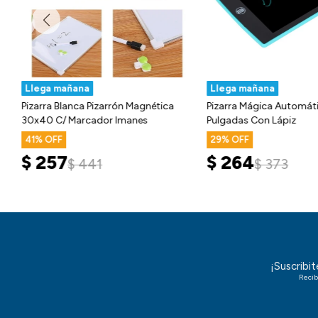
Llega mañana
Llega mañana
Pizarra Blanca Pizarrón Magnética
Pizarra Mágica Automáti
30x40 C/ Marcador Imanes
Pulgadas Con Lápiz
41
29
$
257
$
264
$
441
$
373
¡Suscribi
Recib