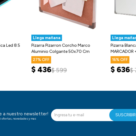
Llega mañana
Llega maña
ca Led 8.5
Pizarra Pizarron Corcho Marco
Pizarra Blan
Aluminio Colgante 50x70 Cm
MARCADOR +
27
16
$
436
$
636
$
599
$
te a nuestro newsletter!
SUSCRIBI
i ofertas, novedades y mas