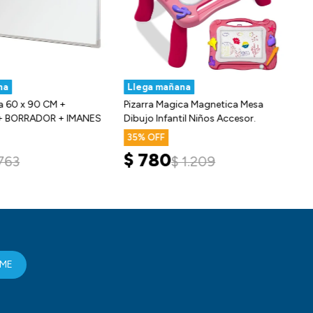
na
Llega mañana
ca 60 x 90 CM +
Pizarra Magica Magnetica Mesa
 BORRADOR + IMANES
Dibujo Infantil Niños Accesor.
35
$
780
763
$
1.209
RME