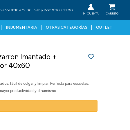
n a Vie 9:30 a 19:00 | Sáb y Dom 9:30 a 13:00
INDUMENTARIA
OTRAS CATEGORÍAS
OUTLET
izarron Imantado +
dor 40x60
dos, fácil de colgar y limpiar. Perfecta para escuelas,
mayor productividad y dinamismo.