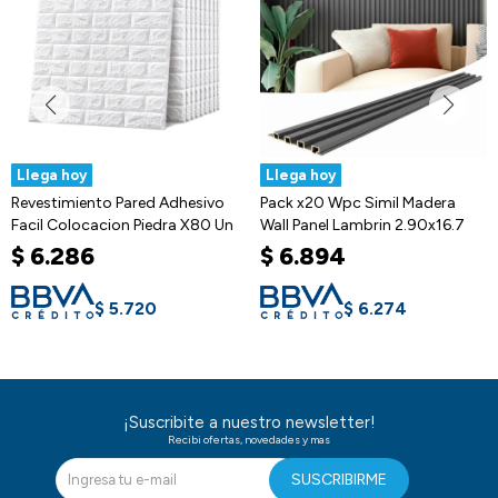
Llega hoy
Llega hoy
ed Adhesivo
Pack x20 Wpc Simil Madera
Panel Divisor Sepa
Piedra X80 Un
Wall Panel Lambrin 2.90x16.7
Ambientes 2,4 x 2
Rieles 3m
$
6.894
20
$
9.520
$
11.
20
$
6.274
$
8.6
¡Suscribite a nuestro newsletter!
Recibi ofertas, novedades y mas
SUSCRIBIRME