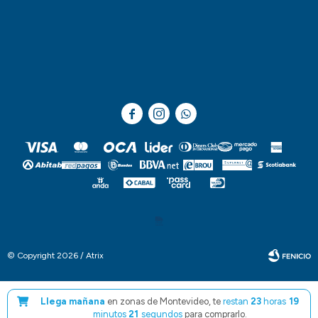



© Copyright 2026 / Atrix
Llega mañana
en zonas de Montevideo, te
restan
23
horas
19
minutos
20
segundos
para comprarlo.