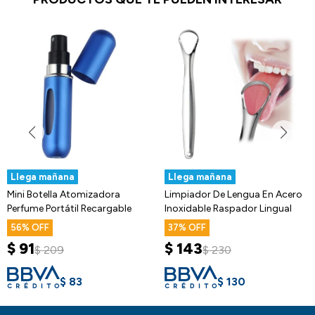
Llega mañana
Llega mañana
Mini Botella Atomizadora
Limpiador De Lengua En Acero
Perfume Portátil Recargable
Inoxidable Raspador Lingual
56
37
$
91
$
143
$
209
$
230
$
83
$
130