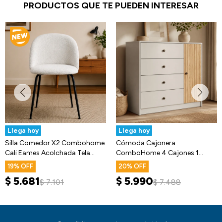
PRODUCTOS QUE TE PUEDEN INTERESAR
Llega hoy
Llega hoy
Silla Comedor X2 Combohome
Cómoda Cajonera
Cali Eames Acolchada Tela
ComboHome 4 Cajones 1
Premium
Puerta Calidad Premium
19
20
$
5.681
$
5.990
$
7.101
$
7.488