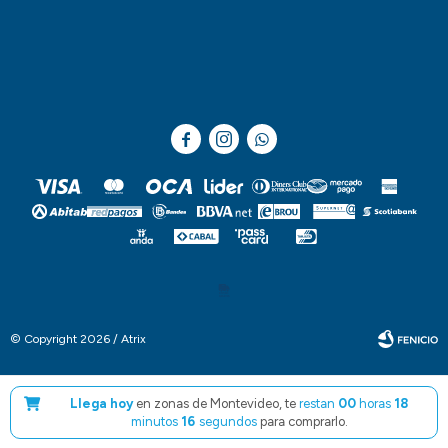



© Copyright 2026 / Atrix
Llega hoy
en zonas de Montevideo, te
restan
00
horas
18
minutos
15
segundos
para comprarlo.