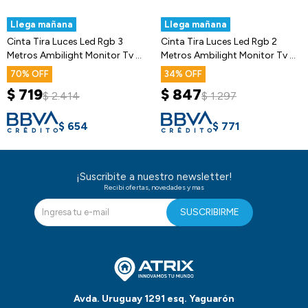
Llega mañana
Llega mañana
Cinta Tira Luces Led Rgb 3
Cinta Tira Luces Led Rgb 2
Metros Ambilight Monitor Tv Y
Metros Ambilight Monitor Tv Y
+
+
70
34
$
719
$
847
$
2.414
$
1.297
$
654
$
771
¡Suscribite a nuestro newsletter!
Recibi ofertas, novedades y mas
SUSCRIBIRME
Avda. Uruguay 1291 esq. Yaguarón