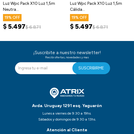
 1,5m
Luz Wpc Pack X10 Luz 1,5m
Luz Wpc Pack X10 Lu
Cálida
Neutra 4000K
dor+
3000K+Transformador+
+Transformador + D
19
20
Dimmer
$
5.497
$
6.247
$
6.871
$
7.809
¡Suscribite a nuestro newsletter!
Recibi ofertas, novedades y mas
SUSCRIBIRME
Avda. Uruguay 1291 esq. Yaguarón
Lunes a viernes de 9:30 a 19hs.
Sábados y domingos de 9:30 a 13hs.
Atención al Cliente