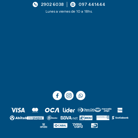
2902 6038
097 441444
Lunes a viernes de 10 a 18hs.


