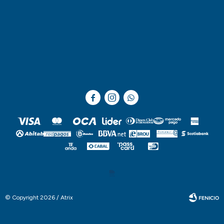



© Copyright 2026 / Atrix