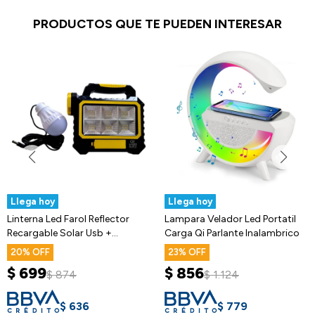
PRODUCTOS QUE TE PUEDEN INTERESAR
Llega hoy
Llega hoy
Linterna Led Farol Reflector
Lampara Velador Led Portatil
Recargable Solar Usb +
Carga Qi Parlante Inalambrico
Lampara
20
23
$
699
$
856
$
874
$
1.124
$
636
$
779