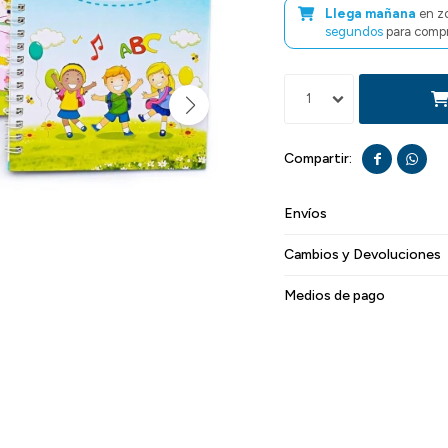
Llega mañana
en z
segundos
para compr
1


Envíos
Cambios y Devoluciones
Medios de pago