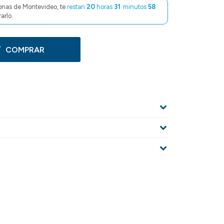
onas de Montevideo, te
restan
20
horas
31
minutos
57
arlo.
COMPRAR