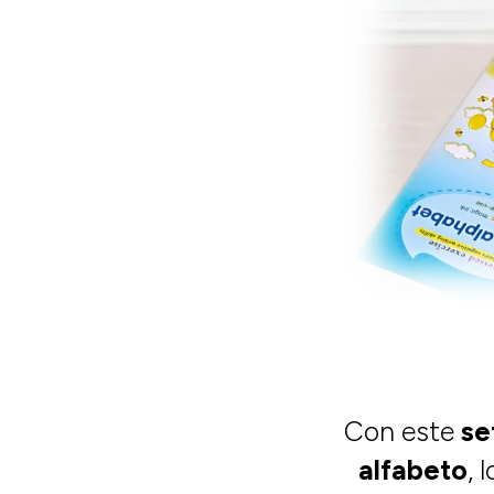
Con este
set
alfabeto
, 