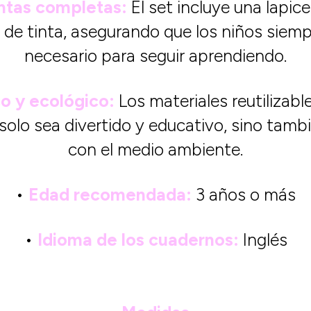
ntas completas:
El set incluye una lapice
 de tinta, asegurando que los niños siemp
necesario para seguir aprendiendo.
 y ecológico:
Los materiales reutilizab
solo sea divertido y educativo, sino tam
con el medio ambiente.
•
Edad recomendada:
3 años o más
•
Idioma de los cuadernos:
Inglés