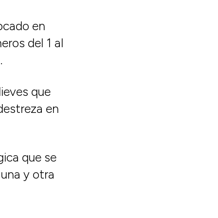
ocado en
eros del 1 al
.
lieves que
 destreza en
gica que se
 una y otra