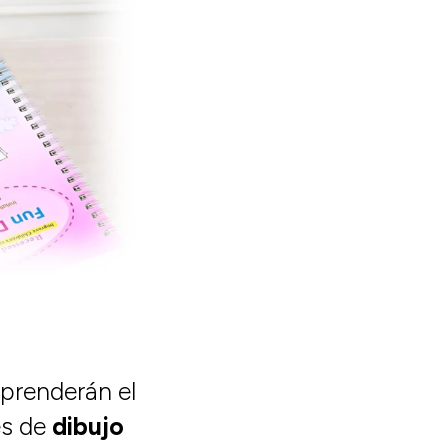
aprenderán el
es de
dibujo