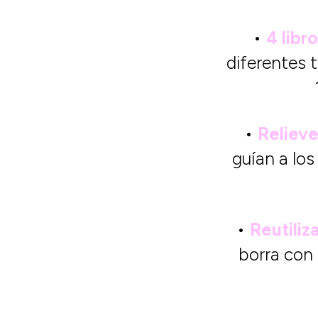
•
4 libr
diferentes t
•
Relieve
guían a los
•
Reutiliz
borra con 