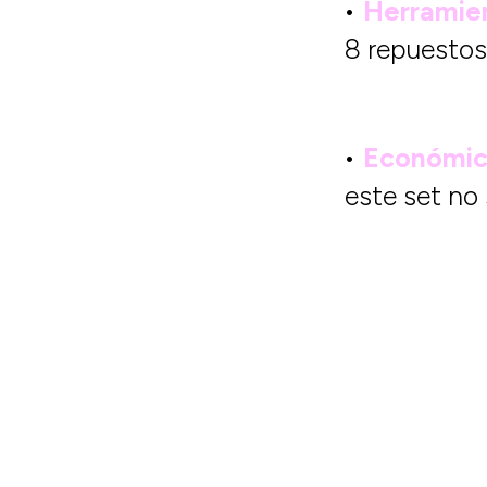
•
Herramie
8 repuestos
•
Económico
este set no 