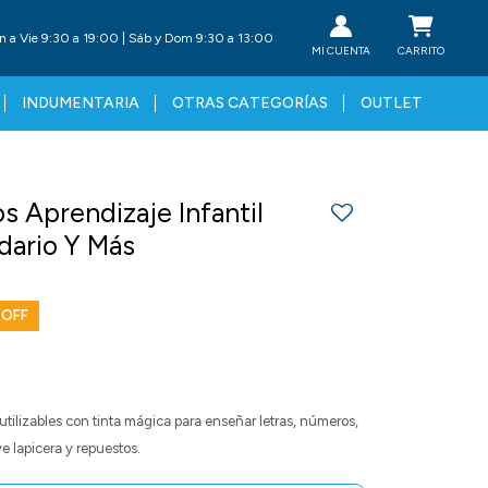
n a Vie 9:30 a 19:00 | Sáb y Dom 9:30 a 13:00
INDUMENTARIA
OTRAS CATEGORÍAS
OUTLET
s Aprendizaje Infantil
ario Y Más
eutilizables con tinta mágica para enseñar letras, números,
e lapicera y repuestos.