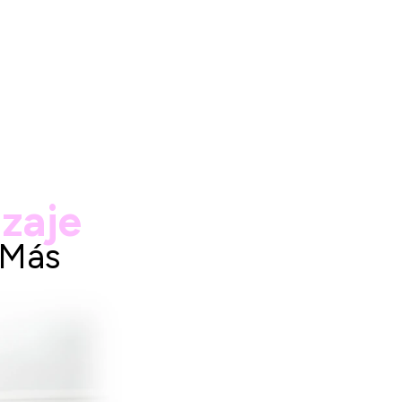
zaje
 Más