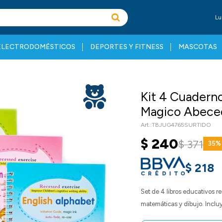
Lu
ELECTRODOMÉSTICOS
DEPORTES Y FITNESS
MASCOTAS
Kit 4 Cuaderno
Magico Abeced
TBJUG4765SURTIDO
$
240
$
371
35
$
218
Set de 4 libros educativos r
matemáticas y dibujo. Incluy