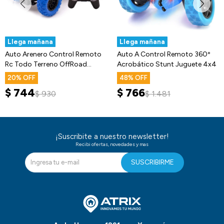
Llega mañana
Llega mañana
Auto Arenero Control Remoto
Auto A Control Remoto 360º
Rc Todo Terreno OffRoad
Acrobático Stunt Juguete 4x4
Trepador
20
48
$
744
$
766
$
930
$
1.481
¡Suscribite a nuestro newsletter!
Recibi ofertas, novedades y mas
SUSCRIBIRME