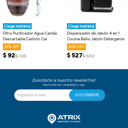
Llega mañana
Llega mañana
Filtro Purificador Agua Canilla
Dispensador de Jabón 4 en 1
Descartable Carbón Cal
Cocina Baño Jabón Detergente
33
20
$
92
$
527
$
138
$
659
¡Suscribite a nuestro newsletter!
Recibi ofertas, novedades y mas
SUSCRIBIRME