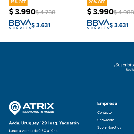
15
20
$
3.990
$
3.990
$
4.738
$
4.988
$
3.631
$
3.631
¡Suscribi
Recib
Empresa
Contacto
Showroom
Avda. Uruguay 1291 esq. Yaguarón
Sobre Nosotros
Lunes a viernes de 9:30 a 19hs.