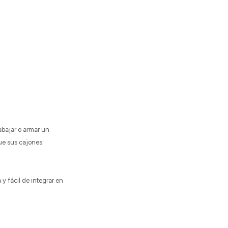
abajar o armar un
que sus cajones
.
y fácil de integrar en