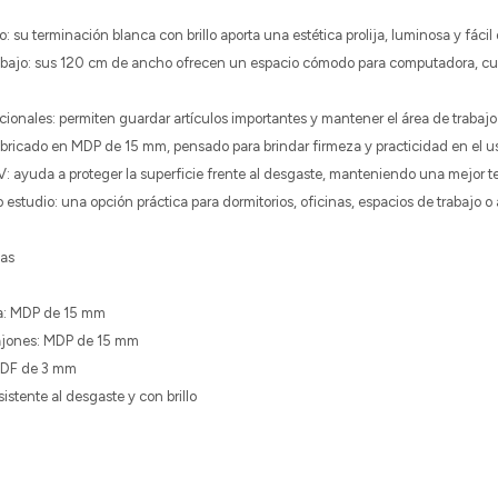
 su terminación blanca con brillo aporta una estética prolija, luminosa y fácil
rabajo: sus 120 cm de ancho ofrecen un espacio cómodo para computadora, cu
ionales: permiten guardar artículos importantes y mantener el área de trabaj
fabricado en MDP de 15 mm, pensado para brindar firmeza y practicidad en el u
 ayuda a proteger la superficie frente al desgaste, manteniendo una mejor te
 estudio: una opción práctica para dormitorios, oficinas, espacios de trabajo o
cas
ura: MDP de 15 mm
cajones: MDP de 15 mm
 MDF de 3 mm
istente al desgaste y con brillo