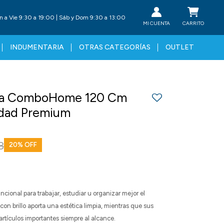
n a Vie 9:30 a 19:00 | Sáb y Dom 9:30 a 13:00
INDUMENTARIA
OTRAS CATEGORÍAS
OUTLET
esa ComboHome 120 Cm
idad Premium
8
20
1
cional para trabajar, estudiar u organizar mejor el
on brillo aporta una estética limpia, mientras que sus
rtículos importantes siempre al alcance.