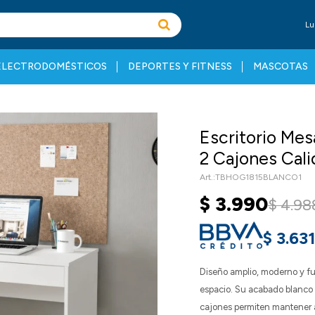
Lu
ELECTRODOMÉSTICOS
DEPORTES Y FITNESS
MASCOTAS
Escritorio M
2 Cajones Cal
TBHOG1815BLANCO1
$
3.990
$
4.98
$
3.63
Diseño amplio, moderno y fun
espacio. Su acabado blanco c
cajones permiten mantener a