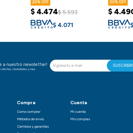
20
20
$
4.474
$
4.49
$
5.593
$
4.071
te a nuestro newsletter!
SUSCRIBI
i ofertas, novedades y mas
Compra
Cuenta
Como comprar
Mi cuenta
Métodos de envío
Mis compras
Cambios y garantías