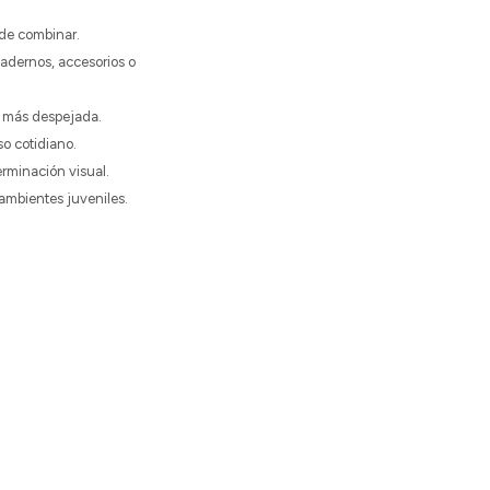
 de combinar.
adernos, accesorios o
o más despejada.
so cotidiano.
rminación visual.
 ambientes juveniles.