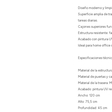
Diseño moderno y limpio:
Superficie amplia de t
tareas diarias.
Cajones superiores func
Estructura resistente: 
Acabado con pintura UV:
Ideal para home office o
Especificaciones técni
Material de la estruct
Material de puertas y 
Material de la trasera:
Acabado: pintura UV res
Ancho: 120 cm
Alto: 75,5 cm
Profundidad: 45 cm