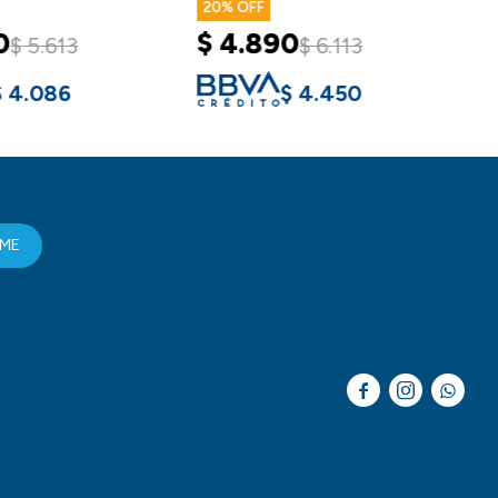
20
0
$
4.890
$
5.613
$
6.113
$
4.086
$
4.450
RME


