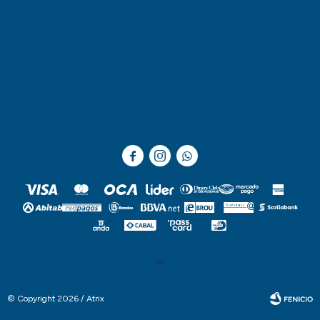



© Copyright 2026 / Atrix