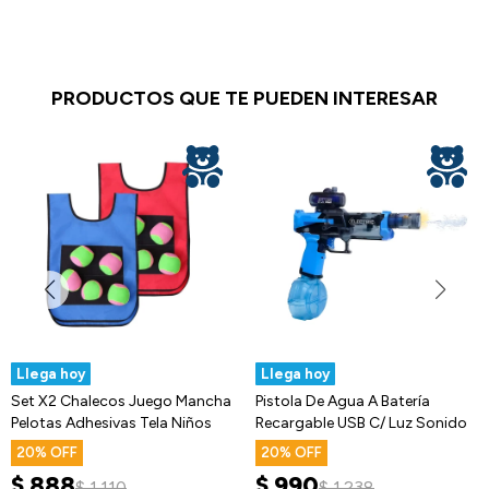
PRODUCTOS QUE TE PUEDEN INTERESAR
Llega hoy
Llega hoy
Set X2 Chalecos Juego Mancha
Pistola De Agua A Batería
Pelotas Adhesivas Tela Niños
Recargable USB C/ Luz Sonido
20
20
$
888
$
990
$
1.110
$
1.238