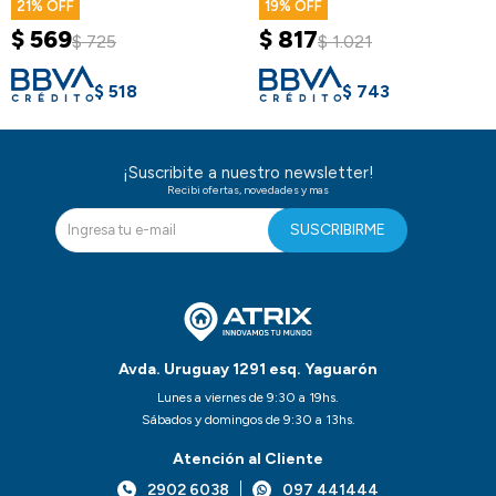
21
19
$
569
$
817
$
725
$
1.021
$
518
$
743
¡Suscribite a nuestro newsletter!
Recibi ofertas, novedades y mas
SUSCRIBIRME
Avda. Uruguay 1291 esq. Yaguarón
Lunes a viernes de 9:30 a 19hs.
Sábados y domingos de 9:30 a 13hs.
Atención al Cliente
2902 6038
097 441444