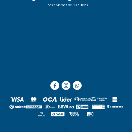
Lunes a viernes de 10 a 18hs.


