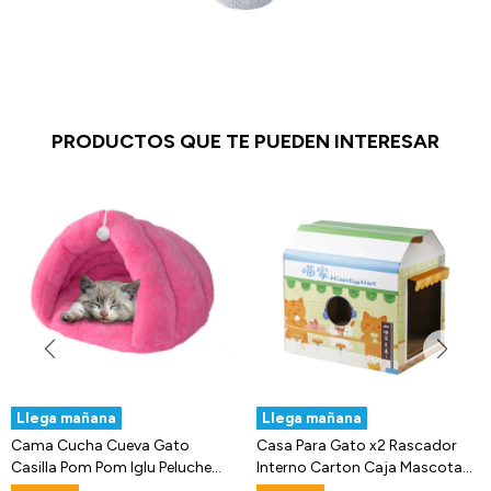
PRODUCTOS QUE TE PUEDEN INTERESAR
Llega mañana
Llega mañana
Cama Cucha Cueva Gato
Casa Para Gato x2 Rascador
Casilla Pom Pom Iglu Peluche
Interno Carton Caja Mascota
Acolchada
Cucha