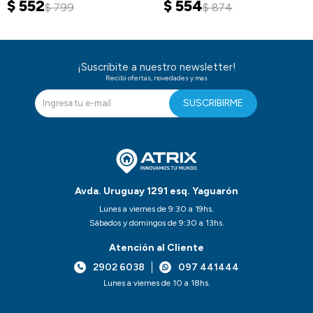
$
552
$
554
$
799
$
874
¡Suscribite a nuestro newsletter!
Recibi ofertas, novedades y mas
SUSCRIBIRME
Avda. Uruguay 1291 esq. Yaguarón
Lunes a viernes de 9:30 a 19hs.
Sábados y domingos de 9:30 a 13hs.
Atención al Cliente
2902 6038
097 441444
Lunes a viernes de 10 a 18hs.