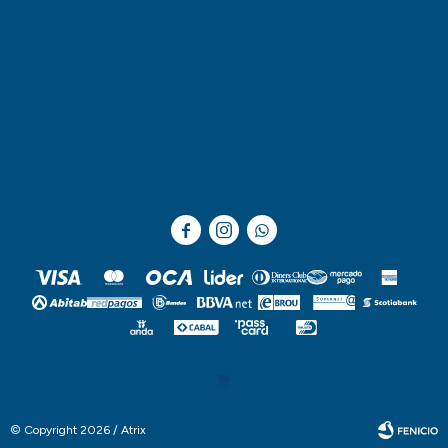



© Copyright 2026 / Atrix