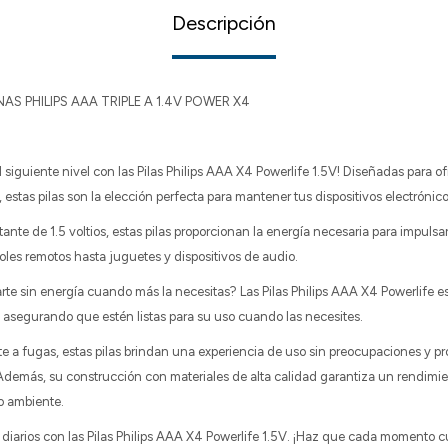
Descripción
NAS PHILIPS AAA TRIPLE A 1.4V POWER X4
al siguiente nivel con las Pilas Philips AAA X4 Powerlife 1.5V! Diseñadas para 
 estas pilas son la elección perfecta para mantener tus dispositivos electrónic
nte de 1.5 voltios, estas pilas proporcionan la energía necesaria para impulsar
oles remotos hasta juguetes y dispositivos de audio.
te sin energía cuando más la necesitas? Las Pilas Philips AAA X4 Powerlife e
a, asegurando que estén listas para su uso cuando las necesites.
e a fugas, estas pilas brindan una experiencia de uso sin preocupaciones y pr
Además, su construcción con materiales de alta calidad garantiza un rendimi
o ambiente.
diarios con las Pilas Philips AAA X4 Powerlife 1.5V. ¡Haz que cada momento c