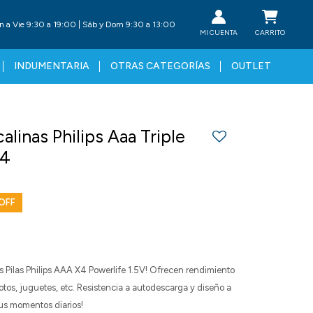
n a Vie 9:30 a 19:00 | Sáb y Dom 9:30 a 13:00
INDUMENTARIA
OTRAS CATEGORÍAS
OUTLET
calinas Philips Aaa Triple
X4
las Pilas Philips AAA X4 Powerlife 1.5V! Ofrecen rendimiento
tos, juguetes, etc. Resistencia a autodescarga y diseño a
tus momentos diarios!