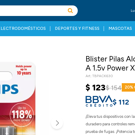
Lu
ELECTRODOMÉSTICOS
DEPORTES Y FITNESS
MASCOTAS
Blister Pilas Al
A 1.5v Power 
TBPACK630
$
123
$
154
20
$
112
¡Eleva tus dispositivos con 
duradero para controles remo
prueba de fugas. ¡Potencia 