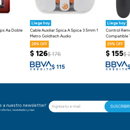
Llega hoy
Llega hoy
ilips Aa Doble
Cable Auxiliar Spica A Spica 3.5mm 1
Control Remo
Metro Goldtech Audio
Compatible T
28
29
$
126
$
155
$
176
$
$
115
te a nuestro newsletter!
SUSCRIBI
i ofertas, novedades y mas