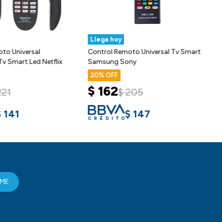
Llega hoy
to Universal
Control Remoto Universal Tv Smart
v Smart Led Netflix
Samsung Sony
20
$
162
221
$
205
$
141
$
147
RME