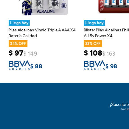
Llega hoy
Llega hoy
Pilas Alcalinas Vinnic Triple A AAA X4
Blister Pilas Alcalinas Ph
Batería Calidad
A 1.5v Power X4
34
33
$
97
$
108
$
149
$
163
$
88
$
98
¡Suscribi
Recib