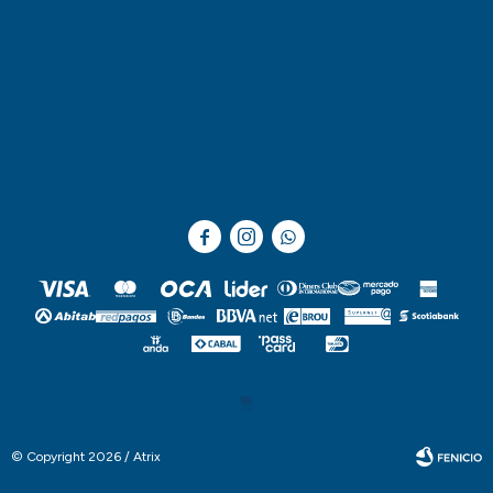



© Copyright 2026 / Atrix