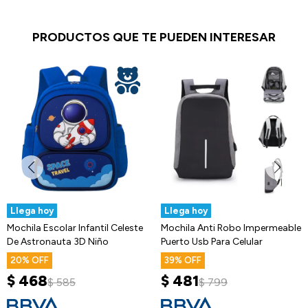
PRODUCTOS QUE TE PUEDEN INTERESAR
Llega hoy
Llega hoy
Mochila Escolar Infantil Celeste
Mochila Anti Robo Impermeable
De Astronauta 3D Niño
Puerto Usb Para Celular
20
39
$
468
$
481
$
585
$
799